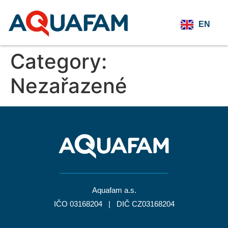
EN
CS
Category:
Nezařazené
Aquafam a.s.
IČO 03168204 | DIČ CZ03168204